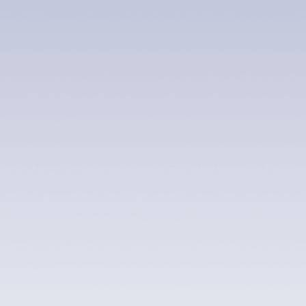
Name
*
Email
*
Website
Save my name, email, and website in this browser for
the next time I comment.