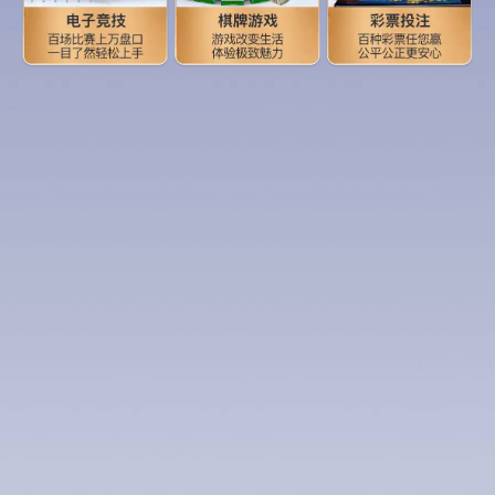
上一篇
下一篇
Leave A Reply
Your email address will not be published.
Required fields
are marked
*
Comment
*