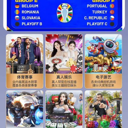
总结与展望
无论今晚的结果如何，国足与U19队伍都在为各自的荣誉而战。
国足的历史将继续延续，还是在关键时刻被打破，U19能否逆袭
再创佳绩，都是值得我们关注的内容。今晚的比赛，无疑将成
为中国足球历史上的一个重要时刻。
Share