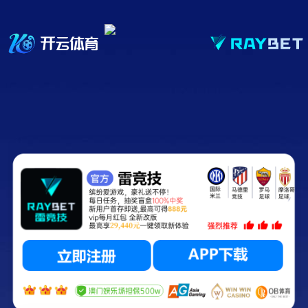
Skip
to
content
国足面临生死战 U19土伦杯出
局危机
首页
国足面临生死战 U19土伦杯出局危机