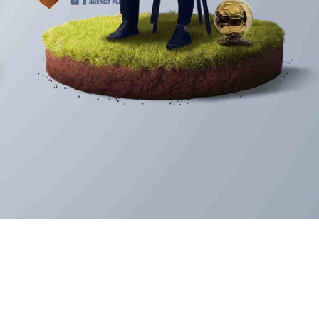
以1-2的比分不敌亚特兰大，令球迷们感到失