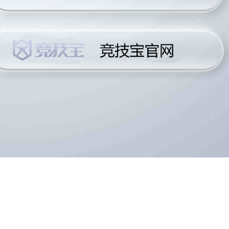
06843140.jpg
关注。尽管AC米兰在本赛季表现出色，但在这场关键比赛中，他们最终