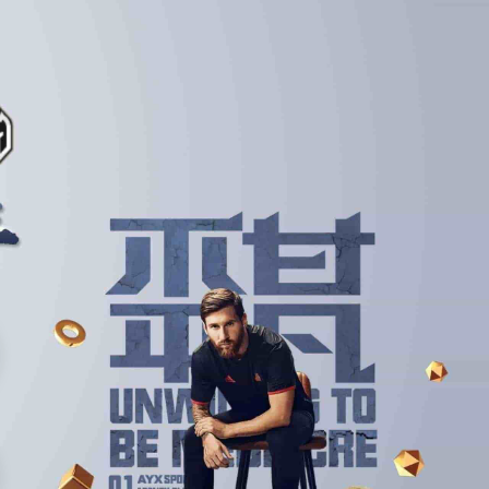
马上联系
球买球
分析