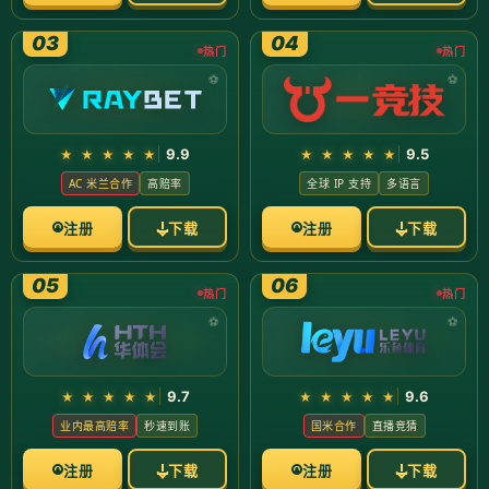
2026-06-18 01:02:35
/asset/images/17817157556590.jpg
近日，李金羽从辽宁铁人下课的消息传出，引起了众多媒体和
球迷的关注。作为一位备受喜爱的教练，李金羽的离开让很多
球迷感到意外，但随之而来的新消息却让大家陷入了惊喜之