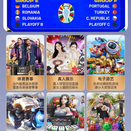
通过这场胜利，巴萨在联赛中的排名得到了进一步提升。接下
来的比赛中，他们将面临更强大的对手。如何保持这种状态，
将是球队未来需要面对的挑战。球迷们也期待着巴萨能够延续
这样的良好表现，争取在本赛季获得更好的成绩。
Share