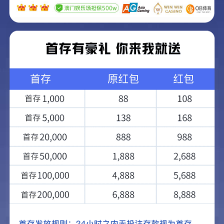
比赛精彩回顾
比赛开始后，巴萨迅速进入状态，展现出强大的进攻火力。球
队在第15分钟就打破僵局，球员们的默契配合使得马略卡防线
难以招架。随着比赛的深入，巴萨的控球率持续提升，创造了
多次有威胁的进攻机会。
关键球员表现
本场比赛中，巴萨的前锋表现尤为抢眼，几位核心球员的出色
发挥成为了胜利的关键。无论是进攻端的突破还是中场的组
织，他们都展现了顶级球员的风范。此外，后防线也表现稳
健，未给马略卡留下太多机会。