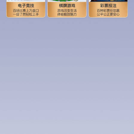
上一篇
下一篇
Leave A Reply
Your email address will not be published.
Required fields
are marked
*
Comment
*