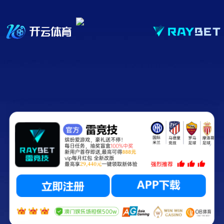
Skip
to
content
巴萨在西甲比赛中轻取马略卡
取得胜利
首页
巴萨在西甲比赛中轻取马略卡取得胜利