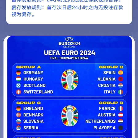
教练战术分析
巴萨的主教练在赛前制定了明确的战术策略，球队的执行力也
相当到位。通过高位压迫和快速反击，巴萨成功地打乱了马略
卡的节奏。这种战术不仅有效地控制了比赛，也极大地提升了
球队的士气。
未来展望