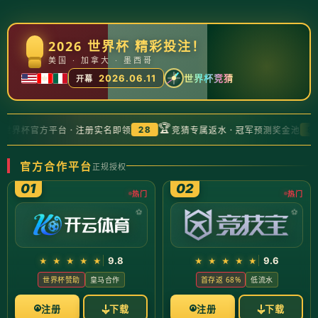
Skip
to
content
巴黎圣日耳曼遭逆转登贝莱受
伤巴尔科拉进球分析
首页
巴黎圣日耳曼遭逆转登贝莱受伤巴尔科拉进球分析